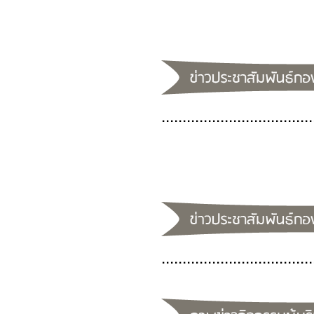
....................................
....................................