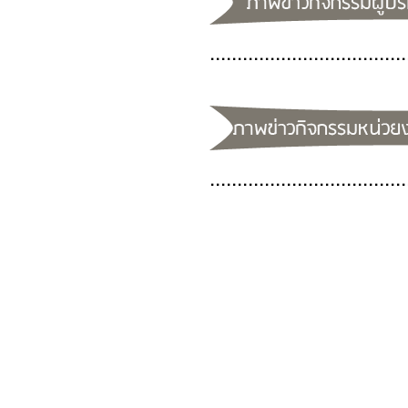
....................................
....................................